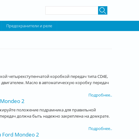
Форма поиска
Поиск
Предохранители и реле
кой четырехступенчатой коробкой передач типа CD4E,
 двигателем. Масло в автоматическую коробку передач
Подробнее..
 Mondeo 2
ркируйте положение подрамника для правильной
 передач должна быть надежно закреплена на домкрате.
Подробнее..
 Ford Mondeo 2