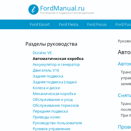
Перейти к основному содержанию
FordManual.ru
Руководства и поддержка автовладельцев
Ford Escort
Ford Fiesta
Ford Focus
Ford Fus
Вы з
Руково
Разделы руководства
Авто
Duratec VЕ
Автоматическая коробка
Авто
Аккумулятор и генератор
Двигатель V16
Транс
Задняя подвеска
управ
Задняя подвеска (седан)
залив
Колеса и диски
Механическая коробка
Снят
Обслуживание и уход
Тран
Обслуживание тормозов
после
Передняя подвеска
При 
Приводы колес
Руководство пользователя
Пров
Рулевое управление