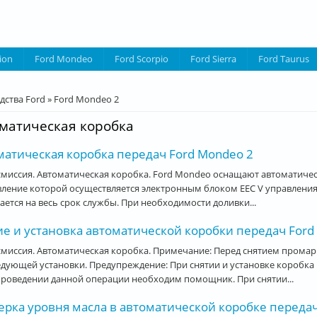
ion
Ford Mondeo
Ford Scorpio
Ford Sierra
Ford Taurus
десь
дства Ford
»
Ford Mondeo 2
матическая коробка
матическая коробка передач Ford Mondeo 2
миссия. Автоматическая коробка. Ford Mondeo оснащают автоматичес
ление которой осуществляется электронным блоком EEC V управления
ается на весь срок службы. При необходимости доливки...
ие и установка автоматической коробки передач Ford
смиссия. Автоматическая коробка. Примечание: Перед снятием прома
дующей установки. Предупреждение: При снятии и установке коробка
проведении данной операции необходим помощник. При снятии...
ерка уровня масла в автоматической коробке передач