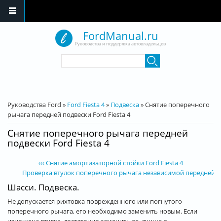
Перейти к основному содержанию
FordManual.ru
Руководства и поддержка автовладельцев
Форма поиска
Поиск
Вы здесь
Руководства Ford
»
Ford Fiesta 4
»
Подвеска
»
Снятие поперечного
рычага передней подвески Ford Fiesta 4
Снятие поперечного рычага передней
подвески Ford Fiesta 4
‹‹‹ Снятие амортизаторной стойки Ford Fiesta 4
Проверка втулок поперечного рычага независимой передней подв
Шасси. Подвеска.
Не допускается рихтовка поврежденного или погнутого
поперечного рычага, его необходимо заменить новым. Если
изношена втулка, достаточно заменить ее, лучше в