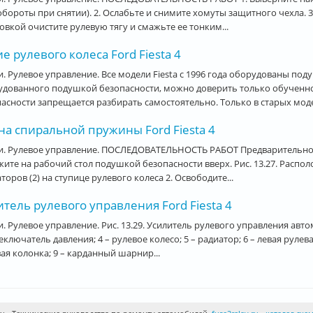
обороты при снятии). 2. Ослабьте и снимите хомуты защитного чехла. 
овкой очистите рулевую тягу и смажьте ее тонким...
е рулевого колеса Ford Fiesta 4
. Рулевое управление. Все модели Fiesta с 1996 года оборудованы под
удованного подушкой безопасности, можно доверить только обучен
асности запрещается разбирать самостоятельно. Только в старых моде
на спиральной пружины Ford Fiesta 4
. Рулевое управление. ПОСЛЕДОВАТЕЛЬНОСТЬ РАБОТ Предварительно сн
ите на рабочий стол подушкой безопасности вверх. Рис. 13.27. Распо
торов (2) на ступице рулевого колеса 2. Освободите...
тель рулевого управления Ford Fiesta 4
. Рулевое управление. Рис. 13.29. Усилитель рулевого управления автомо
еключатель давления; 4 – рулевое колесо; 5 – радиатор; 6 – левая рулева
ая колонка; 9 – карданный шарнир...