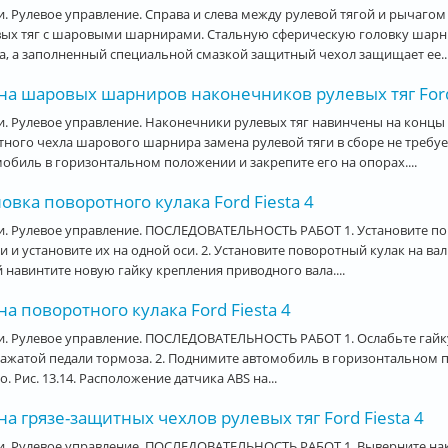
. Рулевое управление. Справа и слева между рулевой тягой и рычаг
вых тяг с шаровыми шарнирами. Стальную сферическую головку шарн
а, а заполненный специальной смазкой защитный чехол защищает ее..
на шаровых шарниров наконечников рулевых тяг Ford 
. Рулевое управление. Наконечники рулевых тяг навинчены на концы 
тного чехла шарового шарнира замена рулевой тяги в сборе не треб
обиль в горизонтальном положении и закрепите его на опорах....
овка поворотного кулака Ford Fiesta 4
и. Рулевое управление. ПОСЛЕДОВАТЕЛЬНОСТЬ РАБОТ 1. Установите п
и и установите их на одной оси. 2. Установите поворотный кулак на ва
 навинтите новую гайку крепления приводного вала....
а поворотного кулака Ford Fiesta 4
. Рулевое управление. ПОСЛЕДОВАТЕЛЬНОСТЬ РАБОТ 1. Ослабьте гайку
ажатой педали тормоза. 2. Поднимите автомобиль в горизонтальном п
о. Рис. 13.14. Расположение датчика ABS на...
а грязе-защитных чехлов рулевых тяг Ford Fiesta 4
. Рулевое управление. ПОСЛЕДОВАТЕЛЬНОСТЬ РАБОТ 1. Выверните нако