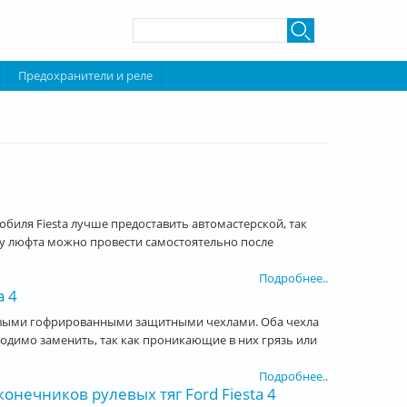
Форма поиска
Поиск
Предохранители и реле
биля Fiesta лучше предоставить автомастерской, так
у люфта можно провести самостоятельно после
Подробнее..
a 4
новыми гофрированными защитными чехлами. Оба чехла
одимо заменить, так как проникающие в них грязь или
Подробнее..
нечников рулевых тяг Ford Fiesta 4