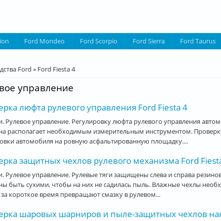
ion
Ford Mondeo
Ford Scorpio
Ford Sierra
Ford Taurus
десь
дства Ford
»
Ford Fiesta 4
вое управление
рка люфта рулевого управления Ford Fiesta 4
. Рулевое управление. Регулировку люфта рулевого управления автомо
она располагает необходимым измерительным инструментом. Проверк
овки автомобиля на ровную асфальтированную площадку....
рка защитных чехлов рулевого механизма Ford Fiest
и. Рулевое управление. Рулевые тяги защищены слева и справа рези
ы быть сухими, чтобы на них не садилась пыль. Влажные чехлы необх
 за короткое время превращают смазку в рулевом...
ерка шаровых шарниров и пыле-защитных чехлов нако