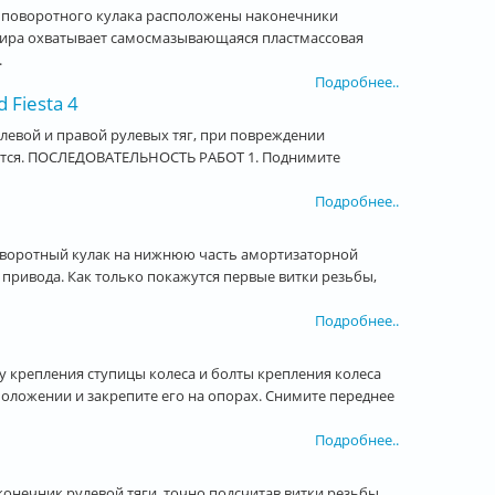
ом поворотного кулака расположены наконечники
ира охватывает самосмазывающаяся пластмассовая
.
Подробнее..
Fiesta 4
левой и правой рулевых тяг, при повреждении
уется. ПОСЛЕДОВАТЕЛЬНОСТЬ РАБОТ 1. Поднимите
Подробнее..
оворотный кулак на нижнюю часть амортизаторной
л привода. Как только покажутся первые витки резьбы,
Подробнее..
 крепления ступицы колеса и болты крепления колеса
оложении и закрепите его на опорах. Снимите переднее
Подробнее..
нечник рулевой тяги, точно подсчитав витки резьбы