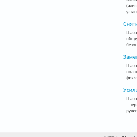
(или 
устан
Сняти
Шасси
обор
безоп
Заме
Шасси
полож
фикса
Усили
Шасси
– пер
рулев