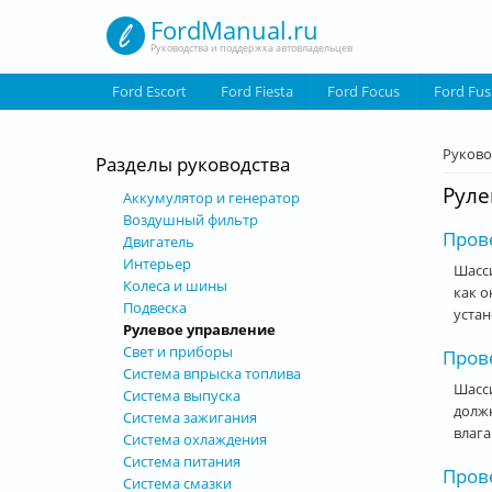
Перейти к основному содержанию
FordManual.ru
Руководства и поддержка автовладельцев
Ford Escort
Ford Fiesta
Ford Focus
Ford Fus
Вы з
Руково
Разделы руководства
Руле
Аккумулятор и генератор
Воздушный фильтр
Прове
Двигатель
Интерьер
Шасси
Колеса и шины
как 
Подвеска
устан
Рулевое управление
Свет и приборы
Прове
Система впрыска топлива
Шасс
Система выпуска
должн
Система зажигания
влага
Система охлаждения
Система питания
Пров
Система смазки