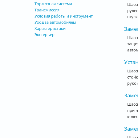
Тормозная система
Шасси
Трансмиссия
руле
Условия работы и инструмент
втулк
Уход за автомобилем
Заме
Характеристики
Экстерьер
Шасси
защи
автом
Устан
Шасс
стойк
рукой
Замен
Шасси
при н
колес
Замен
Шасси