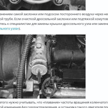
знением самой заслонки или подсосом постороннего воздуха через н
ой трубе. Если очисткой дроссельной заслонки или подтяжкой хомутов
тесь к специалистам для замены крышки дроссельного узла или замени
льного узла»
).
этого нужно учитывать, что «плавание» частоты вращения коленчатого
ой изменения фаз газораспределения, и остановка такого двигателя 