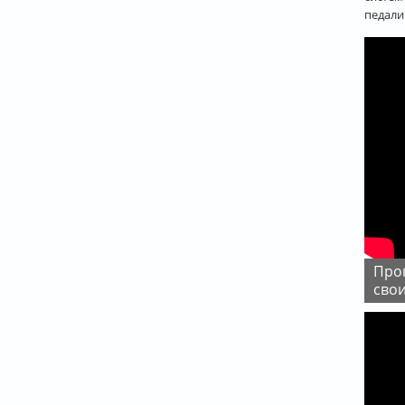
педали
Пропал холостой ход. Ремонт Форд Фокус 2
сво