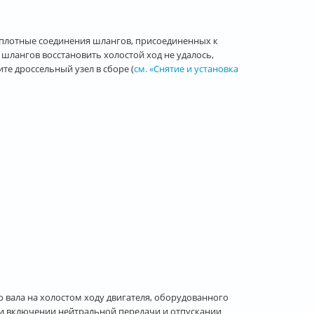
еплотные соединения шлангов, присоединенных к
 шлангов восстановить холостой ход не удалось,
те дроссельный узел в сборе (
см. «Снятие и установка
 вала на холостом ходу двигателя, оборудованного
при включении нейтральной передачи и отпускании