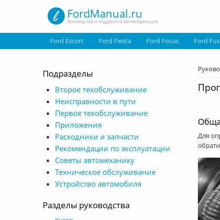
Перейти к основному содержанию
FordManual.ru
Руководства и поддержка автовладельцев
Ford Escort
Ford Fiesta
Ford Focus
Ford Fus
Вы з
Руково
Подразделы
Проп
Второе техобслуживание
Неисправности в пути
Первое техобслуживание
Обща
Приложения
Для оп
Расходники и запчасти
обрати
Рекомендации по эксплуатации
Советы автомеханику
Техническое обслуживание
Устройство автомобиля
Разделы руководства