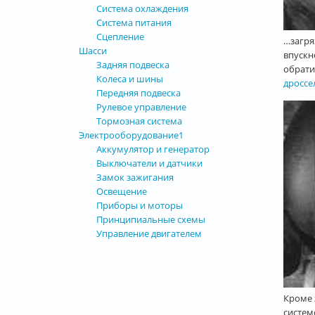
Система охлаждения
Система питания
Сцепление
…загря
Шасси
впускн
Задняя подвеска
обрати
Колеса и шины
дроссе
Передняя подвеска
Рулевое управление
Тормозная система
Электрооборудование1
Аккумулятор и генератор
Выключатели и датчики
Замок зажигания
Освещение
Приборы и моторы
Принципиальные схемы
Управление двигателем
Кроме 
систем