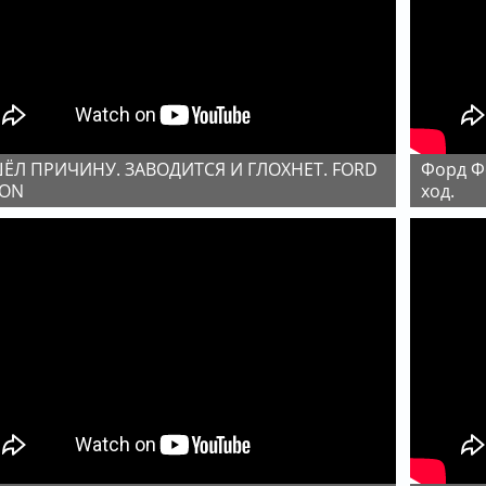
Форд Фокус 2 не тянет. Нестабильный холостой
ION
ход.