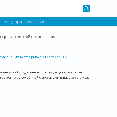
Форма поиска
Поиск
Предохранители и реле
»
Пропал холостой ход Ford Focus 2
омобиль движется рывками Ford Focus 2 ›››
тическое оборудование, поэтому в данном случае
 ремонте автомобилей с системами впрыска топлива.