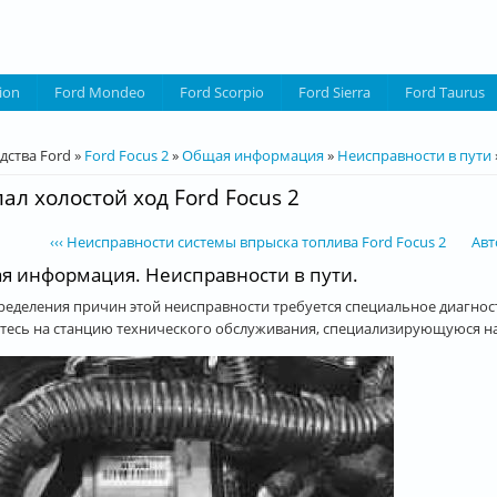
ion
Ford Mondeo
Ford Scorpio
Ford Sierra
Ford Taurus
десь
дства Ford
»
Ford Focus 2
»
Общая информация
»
Неисправности в пути
ал холостой ход Ford Focus 2
‹‹‹ Неисправности системы впрыска топлива Ford Focus 2
Авт
я информация. Неисправности в пути.
ределения причин этой неисправности требуется специальное диагнос
тесь на станцию технического обслуживания, специализирующуюся на