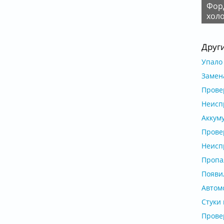
Форд Фокус2 2 0Б 2006г Проблемы ХХ на
хол
Друг
Упало 
Замена
Прове
Неисп
Аккуму
Прове
Неисп
Пропал
Появил
Автом
Стуки 
Прове