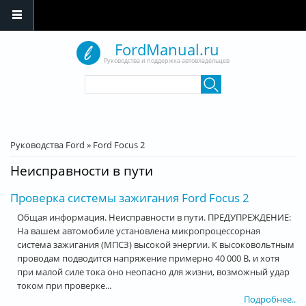
Перейти к основному содержанию
FordManual.ru
Руководства и поддержка автовладельцев
Форма поиска
Поиск
Вы здесь
Руководства Ford
»
Ford Focus 2
Неисправности в пути
Проверка системы зажигания Ford Focus 2
Общая информация. Неисправности в пути. ПРЕДУПРЕЖДЕНИЕ:
На вашем автомобиле установлена микропроцессорная
система зажигания (МПСЗ) высокой энергии. К высоковольтным
проводам подводится напряжение примерно 40 000 В, и хотя
при малой силе тока оно неопасно для жизни, возможный удар
током при проверке...
Подробнее..