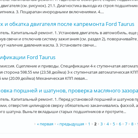
 двигателя (см. рисунок). 21.1. Диагностика выхода из строя подшипник
пника. 3. Поцарапан инородными включениями. 4....
к и обкатка двигателя после капремонта Ford Taurus
тель. Капитальный ремонт. 1. Установив двигатель в автомобиль, ещ
нув свечи и отключив систему зажигания (см. раздел 2), поворачивайте
ут наличие давления масла. 3. Установите свечи...
ификации Ford Taurus
миссия. Сцепление и приводы. Спецификации 4-х ступенчатая автомати
я сторона 598.55 мм (23.58 дюйма) 3-х ступенчатая автоматическая КПП
5 мм (20.09 дюйма) Механическая КПП левая...
новка поршней и шатунов, проверка масляного зазор
тель. Капитальный ремонт. 1. Перед установкой поршней и шатунов 
ми, отверстия цилиндров сверху обязательно заканчивались фаской, а
го шатуна. Выньте вкладыши старых подшипников и протрите...
ницы
« первая
‹ предыдущая
1
2
3
4
5
6
7
8