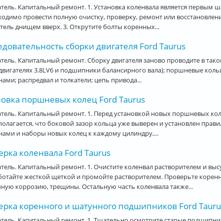
тель. Капитальный ремонт. 1. Установка коленвала является первым 
одимо провести полную очистку, проверку, ремонт или восстановление 
тель днищем вверх. 3. Открутите болты коренных...
довательность сборки двигателя Ford Taurus
тель. Капитальный ремонт. Сборку двигателя заново проводите в так
 двигателях 3.8LV6 и подшипники балансирного вала); поршневые кол
ами; распредвал и толкатели; цепь привода...
новка поршневых колец Ford Taurus
тель. Капитальный ремонт. 1. Перед установкой новых поршневых кол
олагается, что боковой зазор кольца уже выверен и установлен прави
ами и наборы новых колец к каждому цилиндру,...
рка коленвала Ford Taurus
тель. Капитальный ремонт. 1. Очистите коленвал растворителем и вы
отайте жесткой щеткой и промойте растворителем. Проверьте коренн
ную коррозию, трещины. Остальную часть коленвала также...
ерка коренного и шатунного подшипников Ford Tauru
тель. Капитальный ремонт. 1. Тщательно осмотрите старые подшипник