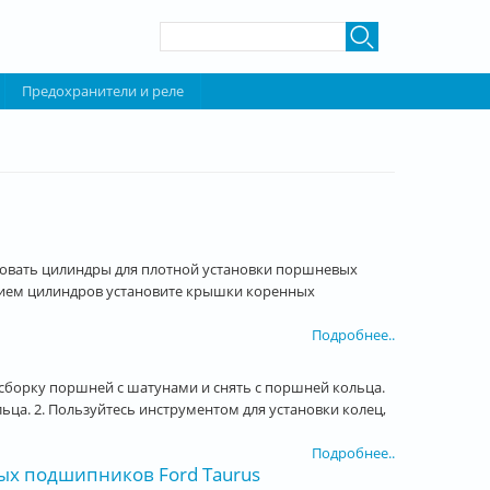
Форма поиска
Поиск
Предохранители и реле
нговать цилиндры для плотной установки поршневых
анием цилиндров установите крышки коренных
Подробнее..
сборку поршней с шатунами и снять с поршней кольца.
ца. 2. Пользуйтесь инструментом для установки колец,
Подробнее..
ных подшипников Ford Taurus