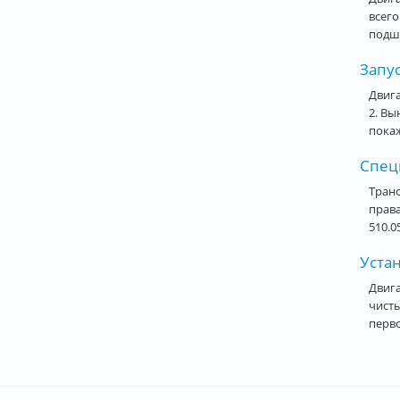
всего
подши
Запус
Двига
2. Вы
покаж
Спец
Транс
права
510.0
Уста
Двига
чисты
перво
Стра