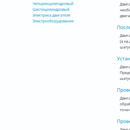
Четырехцилиндровый
Двига
Шестицилиндровый
необх
Электрика двигателя
двига
Электрооборудование
После
Двига
(а на
шатун
Уста
Двига
Предп
шатун
Прове
Двига
обраб
точеч
Пров
Двига