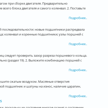
шагом при сборке двигателя. Предварительно
всего блока двигателя и самого коленвал. 2. Поставьте
Подробнее..
ой последовательности: новые подшипники распредвала
ьца; коленвал и коренные подшипники; узлы поршней с
Подробнее..
ец следует проверить зазор разреза поршневого кольца.
льно (раздел 19). 2. Выложите комбинацию поршней с
Подробнее..
сушите сжатым воздухом. Масляные отверстия
ой подшипник и шатуны на износ, наличие царапин,
Подробнее..
s
и, поскольку их состояние многое скажет о состоянии