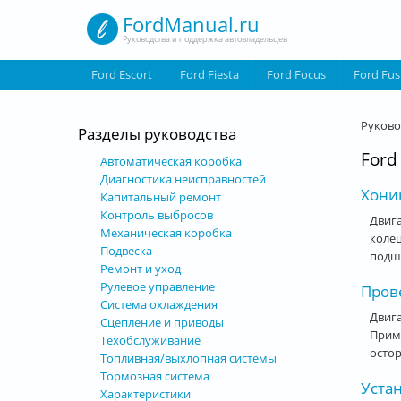
Перейти к основному содержанию
FordManual.ru
Руководства и поддержка автовладельцев
Ford Escort
Ford Fiesta
Ford Focus
Ford Fus
Вы з
Руково
Разделы руководства
Ford
Автоматическая коробка
Диагностика неисправностей
Хони
Капитальный ремонт
Контроль выбросов
Двига
Механическая коробка
колец
Подвеска
подши
Ремонт и уход
Рулевое управление
Пров
Система охлаждения
Двига
Сцепление и приводы
Приме
Техобслуживание
остор
Топливная/выхлопная системы
Тормозная система
Уста
Характеристики