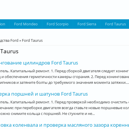
ion
Ford Mondeo
Ford Scorpio
Ford Sierra
Ford Taurus
десь
дства Ford
»
Ford Taurus
 Taurus
нгование цилиндров Ford Taurus
тель. Капитальный ремонт. 1. Перед сборкой двигателя следует хони
 и обеспечения герметичности камеры сгорания. 2. Перед хонингов
пников и затяните болты до требуемого значения момента затяжки....
ерка поршней и шатунов Ford Taurus
тель. Капитальный ремонт. 1. Перед проверкой необходимо очистить 
чание: при переборке двигателя всегда ставьте новые поршневые коль
ожно снимите кольца с поршней. Не стукните и не...
новка коленвала и проверка масляного зазора корен