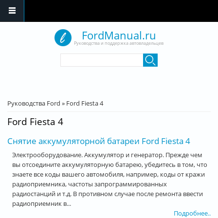
Перейти к основному содержанию
FordManual.ru
Руководства и поддержка автовладельцев
Форма поиска
Поиск
Вы здесь
Руководства Ford
»
Ford Fiesta 4
Ford Fiesta 4
Снятие аккумуляторной батареи Ford Fiesta 4
Электрооборудование. Аккумулятор и генератор. Прежде чем
вы отсоедините аккумуляторную батарею, убедитесь в том, что
знаете все коды вашего автомобиля, например, коды от кражи
радиоприемника, частоты запрограммированных
радиостанций и т.д. В противном случае после ремонта ввести
радиоприемник в...
Подробнее..