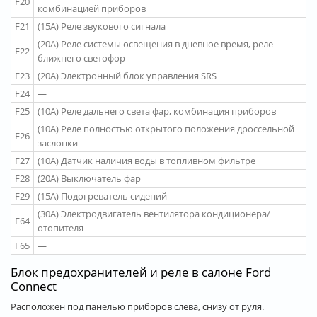
F20
комбинацией приборов
F21
(15A) Реле звукового сигнала
(20A) Реле системы освещения в дневное время, реле
F22
ближнего светофор
F23
(20A) Электронный блок управления SRS
F24
—
F25
(10A) Реле дальнего света фар, комбинация приборов
(10A) Реле полностью открытого положения дроссельной
F26
заслонки
F27
(10A) Датчик наличия воды в топливном фильтре
F28
(20A) Выключатель фар
F29
(15A) Подогреватель сидений
(30A) Электродвигатель вентилятора кондиционера/
F64
отопителя
F65
—
Блок предохранителей и реле в салоне Ford
Connect
Расположен под панелью приборов слева, снизу от руля.