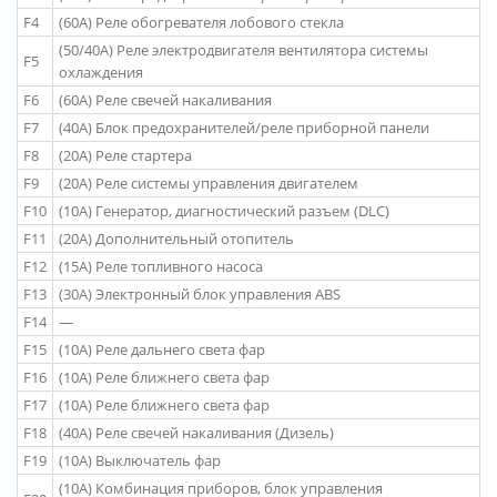
F4
(60A) Реле обогревателя лобового стекла
(50/40A) Реле электродвигателя вентилятора системы
F5
охлаждения
F6
(60A) Реле свечей накаливания
F7
(40A) Блок предохранителей/реле приборной панели
F8
(20A) Реле стартера
F9
(20A) Реле системы управления двигателем
F10
(10A) Генератор, диагностический разъем (DLC)
F11
(20A) Дополнительный отопитель
F12
(15A) Реле топливного насоса
F13
(30A) Электронный блок управления ABS
F14
—
F15
(10A) Реле дальнего света фар
F16
(10A) Реле ближнего света фар
F17
(10A) Реле ближнего света фар
F18
(40A) Реле свечей накаливания (Дизель)
F19
(10A) Выключатель фар
(10A) Комбинация приборов, блок управления