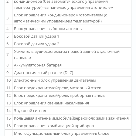
2
кондиционера (без автоматического управления
температурой) -за панелью управления отопителем
Блок управления кондиционером/отопителем (с
3
автоматическим управлением температурой)
4
Блок управления выбором антенны
5
Боковой датчик удара 1
6
Боковой датчик удара 2
Усилитель аудиосистемы-за правой задней отделочной
7
панелью
8
Аккумуляторная батарея
9
Диагностический разъем (DLC)
10
Электронный блок управления двигателем
11
Блок предохранителей/реле, моторный отсек
12
Блок предохранителей/реле, приборная панель
13
Блок управления свечами накаливания
14
Звуковой сигнал
15
Кольцевая антенна иммобилайзера-около замка зажигания
16
Блок управления комбинацией приборов
Многофункциональный блок управления-в блоке