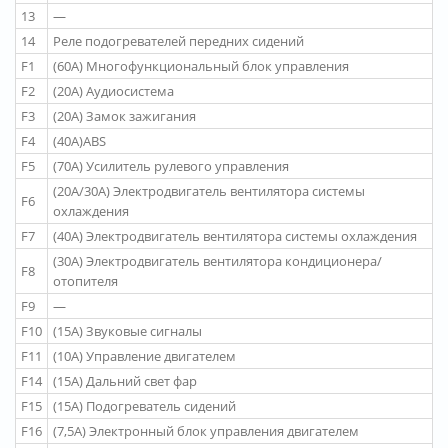
13
—
14
Реле подогревателей передних сидений
F1
(60A) Многофункциональный блок управления
F2
(20A) Аудиосистема
F3
(20A) Замок зажигания
F4
(40A)ABS
F5
(70A) Усилитель рулевого управления
(20A/30A) Электродвигатель вентилятора системы
F6
охлаждения
F7
(40A) Электродвигатель вентилятора системы охлаждения
(30A) Электродвигатель вентилятора кондиционера/
F8
отопителя
F9
—
F10
(15A) Звуковые сигналы
F11
(10A) Управление двигателем
F14
(15A) Дальний свет фар
F15
(15A) Подогреватель сидений
F16
(7,5A) Электронный блок управления двигателем