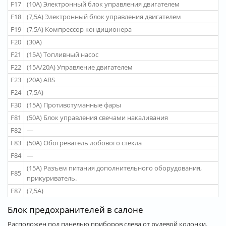
F17
(10A) Электронный блок управления двигателем
F18
(7,5A) Электронный блок управления двигателем
F19
(7,5A) Компрессор кондиционера
F20
(30A)
F21
(15A) Топливный насос
F22
(15A/20A) Управление двигателем
F23
(20A) ABS
F24
(7,5A)
F30
(15A) Противотуманные фары
F81
(50A) Блок управления свечами накаливания
F82
—
F83
(50A) Обогреватель лобового стекла
F84
—
(15A) Разъем питания дополнительного оборудования,
F85
прикуриватель.
F87
(7,5A)
Блок предохранителей в салоне
Расположен под панелью приборов слева от рулевой колонки.