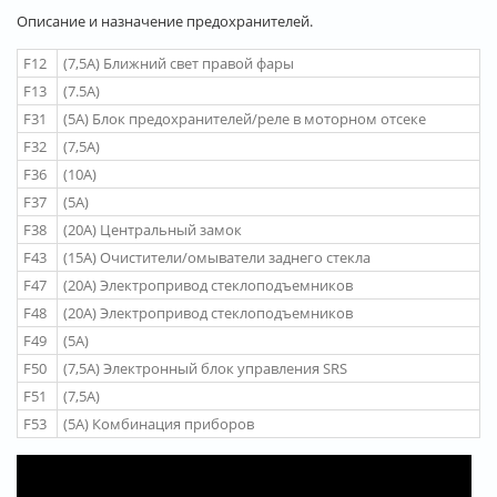
Описание и назначение предохранителей.
F12
(7,5A) Ближний свет правой фары
F13
(7.5A)
F31
(5A) Блок предохранителей/реле в моторном отсеке
F32
(7,5A)
F36
(10A)
F37
(5A)
F38
(20A) Центральный замок
F43
(15A) Очистители/омыватели заднего стекла
F47
(20A) Электропривод стеклоподъемников
F48
(20A) Электропривод стеклоподъемников
F49
(5A)
F50
(7,5A) Электронный блок управления SRS
F51
(7,5A)
F53
(5A) Комбинация приборов