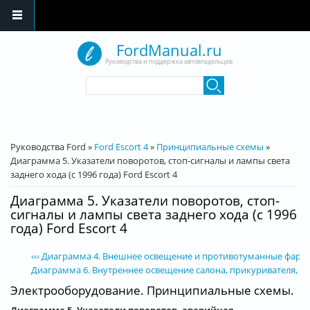
Перейти к основному содержанию
FordManual.ru
Руководства и поддержка автовладельцев
Форма поиска
Поиск
Вы здесь
Руководства Ford
»
Ford Escort 4
»
Принципиальные схемы
»
Диаграмма 5. Указатели поворотов, стоп-сигналы и лампы света
заднего хода (с 1996 года) Ford Escort 4
Диаграмма 5. Указатели поворотов, стоп-
сигналы и лампы света заднего хода (с 1996
года) Ford Escort 4
‹‹‹ Диаграмма 4. Внешнее освещение и противотуманные фары и 
Диаграмма 6. Внутреннее освещение салона, прикуривателя, часов 
Электрооборудование. Принципиальные схемы.
Диаграмма 5. Указатели поворотов, аварийная